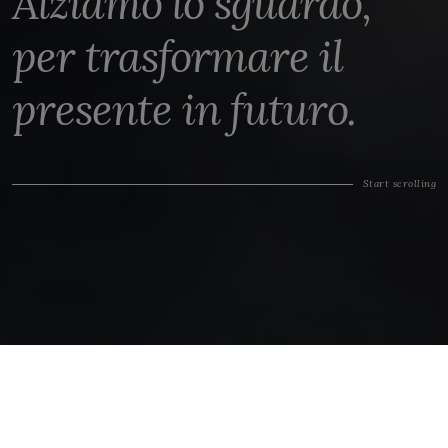
Alziamo lo sguardo,
per trasformare il
presente in futuro.
Start scrolling